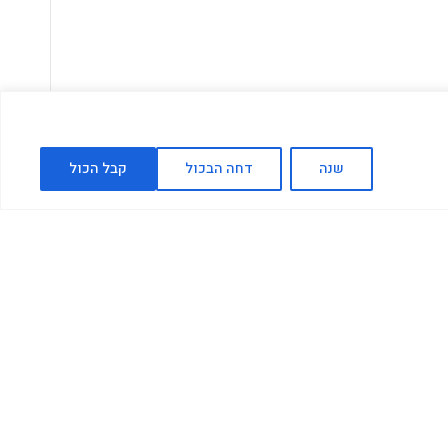
שנה
דחה הבכול
קבל הכול
רועי חנוכה בקניון נחמיה
18.12-22.12.22
קרא עוד