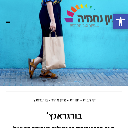
פתח סרגל נגישות
דף ה
אודו
חנוי
מבצ
סרטו
דף הבית
»
חנויות
»
מזון מהיר
»
בורגראנץ'
אירו
בורגראנץ’