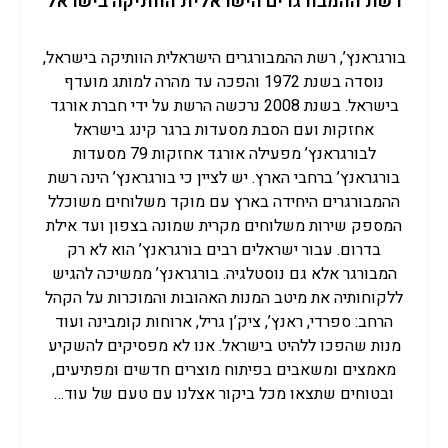
רשת ההמבורגרים הישראלית הוותיקה בישראל
גלרי
צור 
בורגראנץ’, רשת ההמבורגרים הישראלית הוותיקה בישראל,
נוסדה בשנת 1972 והפכה עד מהרה למותג מועדף
בישראל. בשנת 2008 נרכשה הרשת על ידי חברת אורגד
אחזקות ועם הסבת מסעדות ברגר קינג בישראל
לבורגראנץ’ מפעילה אורגד אחזקות 79 מסעדות
בורגראנץ’ ברחבי הארץ. יש לציין כי בורגראנץ’ הינה רשת
ההמבורגרים היחידה בארץ עם מוקד משלוחים משוכלל
המספק שירות משלוחים מקרית שמונה בצפון ועד אילת
בדרום. עבור ישראלים רבים בורגראנץ’ הוא לא רק
המבורגר אלא גם נוסטלגיה. בורגראנץ’ ממשיכה להגיש
ללקוחותיה את מיטב המנות האהובות והמוכרות על הקהל
הרחב: ספרדי, ראנץ’, ציק’ן גריל, ארוחות קומבינה ועוד
מנות שהפכו ללהיט בישראל. אנו לא מפסיקים להשקיע
מאמצים ומשאבים בפיתוח מוצרים חדשים ומפתיעים,
ובטוחים שתצאו מכל ביקור אצלנו עם טעם של עוד…